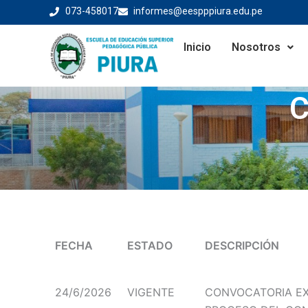
Skip
073-458017
informes@eespppiura.edu.pe
to
content
Inicio
Nosotros
C
FECHA
ESTADO
DESCRIPCIÓN
24/6/2026
VIGENTE
CONVOCATORIA EX